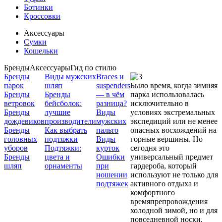
Ботинки
Кроссовки
Аксессуары
Сумки
Кошельки
Бренды
Аксессуары
Гид по стилю
Бренды
Виды мужских
Braces и
парок
шляп
suspenders
Было время, когда зимняя
Бренды
Бренды
— в чём
парка использовалась
ветровок
бейсболок:
разница?
исключительно в
Бренды
лучшие
Виды
условиях экстремальных
дождевиков
производители
мужских
экспедиций или не менее
Бренды
Как выбрать
пальто
опасных восхождений на
головных
подтяжки
Виды
горные вершины. Но
уборов
Подтяжки:
курток
сегодня это
Бренды
цвета и
Ошибки
универсальный предмет
шляп
орнаменты
при
гардероба, который
ношении
используют не только для
подтяжек
активного отдыха и
комфортного
времяпрепровождения
холодной зимой, но и для
повседневной носки.