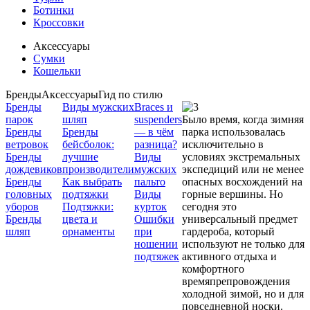
Ботинки
Кроссовки
Аксессуары
Сумки
Кошельки
Бренды
Аксессуары
Гид по стилю
Бренды
Виды мужских
Braces и
парок
шляп
suspenders
Было время, когда зимняя
Бренды
Бренды
— в чём
парка использовалась
ветровок
бейсболок:
разница?
исключительно в
Бренды
лучшие
Виды
условиях экстремальных
дождевиков
производители
мужских
экспедиций или не менее
Бренды
Как выбрать
пальто
опасных восхождений на
головных
подтяжки
Виды
горные вершины. Но
уборов
Подтяжки:
курток
сегодня это
Бренды
цвета и
Ошибки
универсальный предмет
шляп
орнаменты
при
гардероба, который
ношении
используют не только для
подтяжек
активного отдыха и
комфортного
времяпрепровождения
холодной зимой, но и для
повседневной носки.