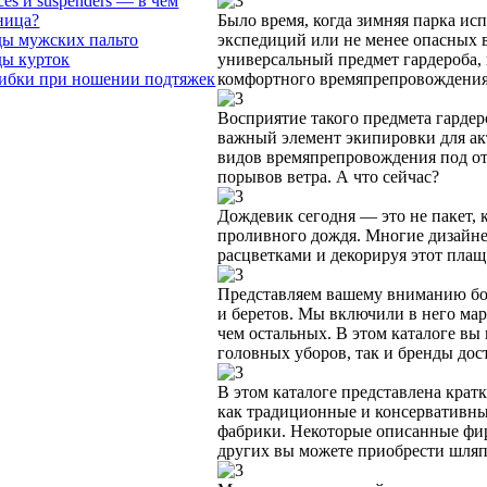
ces и suspenders — в чём
ница?
Было время, когда зимняя парка ис
ы мужских пальто
экспедиций или не менее опасных 
ы курток
универсальный предмет гардероба, 
бки при ношении подтяжек
комфортного времяпрепровождения 
Восприятие такого предмета гардер
важный элемент экипировки для ак
видов времяпрепровождения под отк
порывов ветра. А что сейчас?
Дождевик сегодня — это не пакет, 
проливного дождя. Многие дизайне
расцветками и декорируя этот плащ
Представляем вашему вниманию бол
и беретов. Мы включили в него мар
чем остальных. В этом каталоге вы
головных уборов, так и бренды дос
В этом каталоге представлена кр
как традиционные и консервативные
фабрики. Некоторые описанные фир
других вы можете приобрести шляп