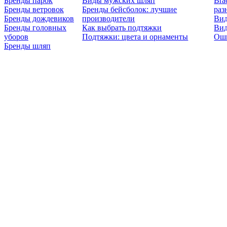
Бренды парок
Виды мужских шляп
Bra
Бренды ветровок
Бренды бейсболок: лучшие
раз
Бренды дождевиков
производители
Вид
Бренды головных
Как выбрать подтяжки
Вид
уборов
Подтяжки: цвета и орнаменты
Оши
Бренды шляп