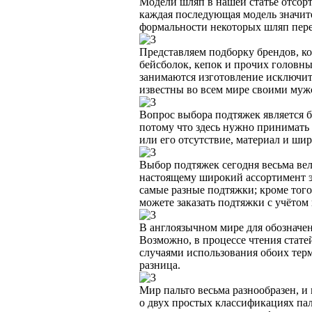
Модели шляп в нашей статье отсорт
каждая последующая модель значит
формальности некоторых шляп пере
Представляем подборку брендов, к
бейсболок, кепок и прочих головны
занимаются изготовление исключит
известны во всем мире своими му
Вопрос выбора подтяжек является 
потому что здесь нужно принимать
или его отсутствие, материал и ши
Выбор подтяжек сегодня весьма вел
настоящему широкий ассортимент э
самые разные подтяжки; кроме тог
можете заказать подтяжки с учётом
В англоязычном мире для обозначени
Возможно, в процессе чтения стате
случаями использования обоих терм
разница.
Мир пальто весьма разнообразен, и
о двух простых классификациях паль