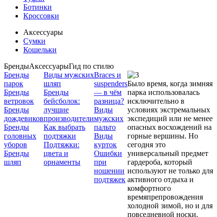
Ботинки
Кроссовки
Аксессуары
Сумки
Кошельки
Бренды
Аксессуары
Гид по стилю
Бренды
Виды мужских
Braces и
парок
шляп
suspenders
Было время, когда зимняя
Бренды
Бренды
— в чём
парка использовалась
ветровок
бейсболок:
разница?
исключительно в
Бренды
лучшие
Виды
условиях экстремальных
дождевиков
производители
мужских
экспедиций или не менее
Бренды
Как выбрать
пальто
опасных восхождений на
головных
подтяжки
Виды
горные вершины. Но
уборов
Подтяжки:
курток
сегодня это
Бренды
цвета и
Ошибки
универсальный предмет
шляп
орнаменты
при
гардероба, который
ношении
используют не только для
подтяжек
активного отдыха и
комфортного
времяпрепровождения
холодной зимой, но и для
повседневной носки.