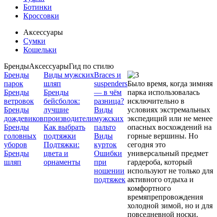
Ботинки
Кроссовки
Аксессуары
Сумки
Кошельки
Бренды
Аксессуары
Гид по стилю
Бренды
Виды мужских
Braces и
парок
шляп
suspenders
Было время, когда зимняя
Бренды
Бренды
— в чём
парка использовалась
ветровок
бейсболок:
разница?
исключительно в
Бренды
лучшие
Виды
условиях экстремальных
дождевиков
производители
мужских
экспедиций или не менее
Бренды
Как выбрать
пальто
опасных восхождений на
головных
подтяжки
Виды
горные вершины. Но
уборов
Подтяжки:
курток
сегодня это
Бренды
цвета и
Ошибки
универсальный предмет
шляп
орнаменты
при
гардероба, который
ношении
используют не только для
подтяжек
активного отдыха и
комфортного
времяпрепровождения
холодной зимой, но и для
повседневной носки.