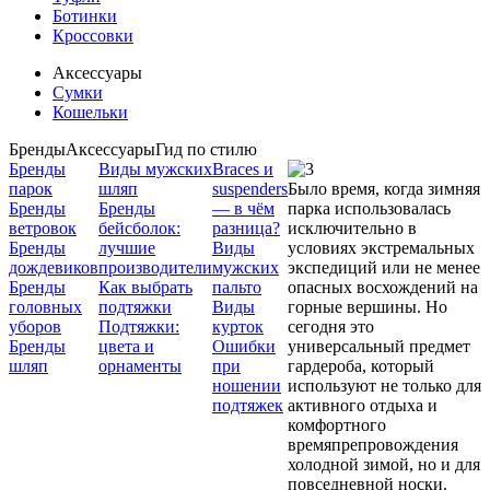
Ботинки
Кроссовки
Аксессуары
Сумки
Кошельки
Бренды
Аксессуары
Гид по стилю
Бренды
Виды мужских
Braces и
парок
шляп
suspenders
Было время, когда зимняя
Бренды
Бренды
— в чём
парка использовалась
ветровок
бейсболок:
разница?
исключительно в
Бренды
лучшие
Виды
условиях экстремальных
дождевиков
производители
мужских
экспедиций или не менее
Бренды
Как выбрать
пальто
опасных восхождений на
головных
подтяжки
Виды
горные вершины. Но
уборов
Подтяжки:
курток
сегодня это
Бренды
цвета и
Ошибки
универсальный предмет
шляп
орнаменты
при
гардероба, который
ношении
используют не только для
подтяжек
активного отдыха и
комфортного
времяпрепровождения
холодной зимой, но и для
повседневной носки.