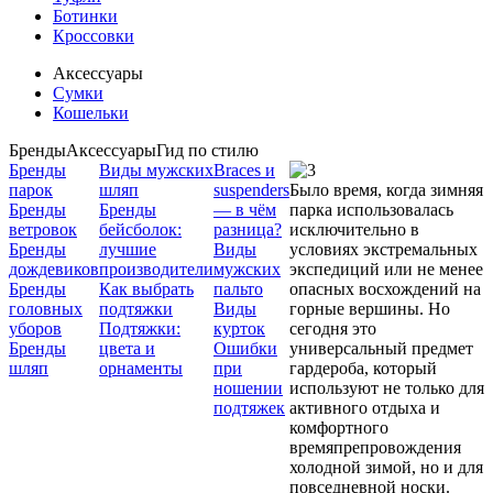
Ботинки
Кроссовки
Аксессуары
Сумки
Кошельки
Бренды
Аксессуары
Гид по стилю
Бренды
Виды мужских
Braces и
парок
шляп
suspenders
Было время, когда зимняя
Бренды
Бренды
— в чём
парка использовалась
ветровок
бейсболок:
разница?
исключительно в
Бренды
лучшие
Виды
условиях экстремальных
дождевиков
производители
мужских
экспедиций или не менее
Бренды
Как выбрать
пальто
опасных восхождений на
головных
подтяжки
Виды
горные вершины. Но
уборов
Подтяжки:
курток
сегодня это
Бренды
цвета и
Ошибки
универсальный предмет
шляп
орнаменты
при
гардероба, который
ношении
используют не только для
подтяжек
активного отдыха и
комфортного
времяпрепровождения
холодной зимой, но и для
повседневной носки.