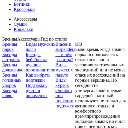
Ботинки
Кроссовки
Аксессуары
Сумки
Кошельки
Бренды
Аксессуары
Гид по стилю
Бренды
Виды мужских
Braces и
парок
шляп
suspenders
Было время, когда зимняя
Бренды
Бренды
— в чём
парка использовалась
ветровок
бейсболок:
разница?
исключительно в
Бренды
лучшие
Виды
условиях экстремальных
дождевиков
производители
мужских
экспедиций или не менее
Бренды
Как выбрать
пальто
опасных восхождений на
головных
подтяжки
Виды
горные вершины. Но
уборов
Подтяжки:
курток
сегодня это
Бренды
цвета и
Ошибки
универсальный предмет
шляп
орнаменты
при
гардероба, который
ношении
используют не только для
подтяжек
активного отдыха и
комфортного
времяпрепровождения
холодной зимой, но и для
повседневной носки.