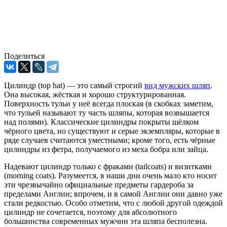
Поделиться
Цилиндр (top hat) — это самый строгий
вид мужских шляп
.
Она высокая, жёсткая и хорошо структурированная.
Поверхность тульи у неё всегда плоская (в скобках заметим,
что тульей называют ту часть шляпы, которая возвышается
над полями). Классические цилиндры покрыты шёлком
чёрного цвета, но существуют и серые экземпляры, которые в
ряде случаев считаются уместными; кроме того, есть чёрные
цилиндры из фетра, получаемого из меха бобра или зайца.
Надевают цилиндр только с фраками (tailcoats) и визитками
(morning coats). Разумеется, в наши дни очень мало кто носит
эти чрезвычайно официальные предметы гардероба за
пределами Англии; впрочем, и в самой Англии они давно уже
стали редкостью. Особо отметим, что с любой другой одеждой
цилиндр не сочетается, поэтому для абсолютного
большинства современных мужчин эта шляпа бесполезна.