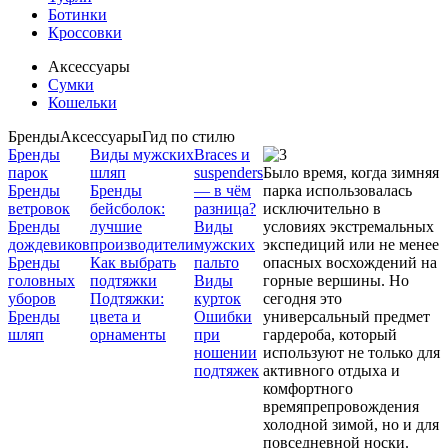
Ботинки
Кроссовки
Аксессуары
Сумки
Кошельки
Бренды
Аксессуары
Гид по стилю
Бренды
Виды мужских
Braces и
парок
шляп
suspenders
Было время, когда зимняя
Бренды
Бренды
— в чём
парка использовалась
ветровок
бейсболок:
разница?
исключительно в
Бренды
лучшие
Виды
условиях экстремальных
дождевиков
производители
мужских
экспедиций или не менее
Бренды
Как выбрать
пальто
опасных восхождений на
головных
подтяжки
Виды
горные вершины. Но
уборов
Подтяжки:
курток
сегодня это
Бренды
цвета и
Ошибки
универсальный предмет
шляп
орнаменты
при
гардероба, который
ношении
используют не только для
подтяжек
активного отдыха и
комфортного
времяпрепровождения
холодной зимой, но и для
повседневной носки.