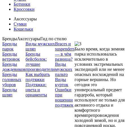
Ботинки
Кроссовки
Аксессуары
Сумки
Кошельки
Бренды
Аксессуары
Гид по стилю
Бренды
Виды мужских
Braces и
парок
шляп
suspenders
Было время, когда зимняя
Бренды
Бренды
— в чём
парка использовалась
ветровок
бейсболок:
разница?
исключительно в
Бренды
лучшие
Виды
условиях экстремальных
дождевиков
производители
мужских
экспедиций или не менее
Бренды
Как выбрать
пальто
опасных восхождений на
головных
подтяжки
Виды
горные вершины. Но
уборов
Подтяжки:
курток
сегодня это
Бренды
цвета и
Ошибки
универсальный предмет
шляп
орнаменты
при
гардероба, который
ношении
используют не только для
подтяжек
активного отдыха и
комфортного
времяпрепровождения
холодной зимой, но и для
повседневной носки.