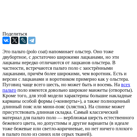
Поделиться
Это пальто (polo coat) напоминает ольстер. Оно тоже
двубортное, с достаточно широкими лацканами, но эти
лацканы нередко отличаются от лацканов ольстера. В
частности, встречаются пальто поло с заострёнными
лацканами, причём более широкими, чем воротник. Есть и
версии с лацканами и воротником примерно как у ольстера.
Пуговиц чаще всего шесть, но может быть и восемь. На
всех
пальто
поло имеются довольно широкие манжеты (отвороты).
Кроме того, для этой модели характерны большие накладные
карманы особой формы («конверты»), а также полноценный
длинный пояс или мини-пояс (хлястик). На спинке может
присутствовать длинная складка. Самый классический
материал для пальто поло — верблюжья шерсть естественного
бежевого цвета, но допустимы и другие варианты (в идеале
тоже бежевые или светло-коричневые, но нет ничего плохого
в пальто поло из синих или серых тканей).