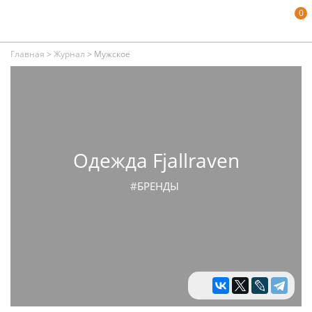
0
Главная
>
Журнал
>
Мужское
Одежда Fjallraven
#БРЕНДЫ