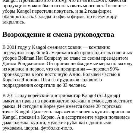
Kangol. Произошло это потому, что из-за высокого качества
продукцию можно было использовать много лет. Головные
уборы Kangol перестали покупать, и за 2 года фирма
обанкротилась. Склады и офисы фирмы по всему миру
закрылись.
Возрождение и смена руководства
В 2001 году у Kangol сменился хозяин — компанию
перекупил старейший американский производитель головных
уборов Bollman Hat Company во главе со своим президентом
Доном Ронджионом. Он принял необходимые меры по выходу
из кризиса и первое, что он предпринял — перевел 90%
производства в юго-восточную Азию. Большей частью в
Корею и Японию. Штат сотрудников головного
подразделения сократили до 33 человек.
В 2011 году корейский дистрибьютор Kangol (SLJ group)
выкупил права на производство одежды и сумок для местного
рынка. И сегодня в Корее уже имеется более 20 торговых
точек Kangol. Даже есть выражение: хочешь купить оригинал
Kangol, поезжай в Корею. А в ассортименте марки появилась
даже одежда: куртки, мужские рубашки с длинными
рукавами, шорты, футболки-поло.