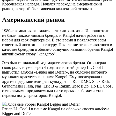
Королевская награда. Начался переход на американский
рынок, который был завоеван коллекцией «гольф».
Американский рынок
1980-е компания оказалась в стихии хип-хопа. Исполнители
не были поклонниками бренда, и Kangol начал работать с
новой для себя аудиторией. В это время и появляется всем
известный логотип — кенгуру. Появление этого животного в
качестве брендинга обязано созвучию названия бренда Kangol
английскому слову "kangaroo".
Это был гениальный ход маркетологов бренда. Он сыграл
свою роль, и уже через 4 года известный рэпер LL Cool J
выпустил альбом «Bigger and Deffer», на обложке которого
музыкант красуется в панаме Kangol. Ему последовали и
другие представители рэп-культуры — Run DMC, Slick Rick,
Grandmaster Flash, Nas, Eric B & Rakim, 2pac и др. Но LL Cool J
с его самыми продаваемыми на то время альбомами стал
первым популяризатором Kangol.
Рэпер LL Cool J в панаме Kangol на обложке своего альбома
Bigger and Deffer