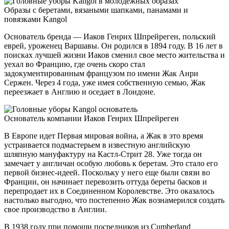
Образы с беретами, вязаными шапками, панамами и
повязками Kangol
Основатель бренда — Иаков Генрих Шпрейреген, польский
еврей, уроженец Варшавы. Он родился в 1894 году. В 16 лет в
поисках лучшей жизни Иаков сменил свое место жительства и
уехал во Францию, где очень скоро стал
задокументированным французом по имени Жак Анри
Сержен. Через 4 года, уже имея собственную семью, Жак
переезжает в Англию и оседает в Лондоне.
Основатель компании Иаков Генрих Шпрейреген
В Европе идет Первая мировая война, а Жак в это время
устраивается подмастерьем в известную английскую
шляпную мануфактуру на Кастл-Стрит 28. Уже тогда он
замечает у англичан особую любовь к беретам. Это стало его
первой бизнес-идеей. Поскольку у него еще были связи во
Франции, он начинает перевозить оттуда береты басков и
перепродает их в Соединенном Королевстве. Это оказалось
настолько выгодно, что постепенно Жак вознамерился создать
свое производство в Англии.
В 1938 году при помощи посредников из Cumberland