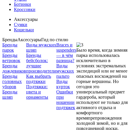
Ботинки
Кроссовки
Аксессуары
Сумки
Кошельки
Бренды
Аксессуары
Гид по стилю
Бренды
Виды мужских
Braces и
парок
шляп
suspenders
Было время, когда зимняя
Бренды
Бренды
— в чём
парка использовалась
ветровок
бейсболок:
разница?
исключительно в
Бренды
лучшие
Виды
условиях экстремальных
дождевиков
производители
мужских
экспедиций или не менее
Бренды
Как выбрать
пальто
опасных восхождений на
головных
подтяжки
Виды
горные вершины. Но
уборов
Подтяжки:
курток
сегодня это
Бренды
цвета и
Ошибки
универсальный предмет
шляп
орнаменты
при
гардероба, который
ношении
используют не только для
подтяжек
активного отдыха и
комфортного
времяпрепровождения
холодной зимой, но и для
повседневной носки.