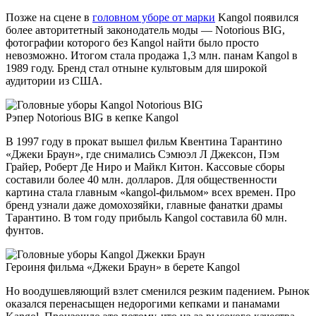
Позже на сцене в
головном уборе от марки
Kangol появился
более авторитетный законодатель моды — Notorious BIG,
фотографии которого без Kangol найти было просто
невозможно. Итогом стала продажа 1,3 млн. панам Kangol в
1989 году. Бренд стал отныне культовым для широкой
аудитории из США.
Рэпер Notorious BIG в кепке Kangol
В 1997 году в прокат вышел фильм Квентина Тарантино
«Джеки Браун», где снимались Сэмюэл Л Джексон, Пэм
Грайер, Роберт Де Ниро и Майкл Китон. Кассовые сборы
составили более 40 млн. долларов. Для общественности
картина стала главным «kangol-фильмом» всех времен. Про
бренд узнали даже домохозяйки, главные фанатки драмы
Тарантино. В том году прибыль Kangol составила 60 млн.
фунтов.
Героиня фильма «Джеки Браун» в берете Kangol
Но воодушевляющий взлет сменился резким падением. Рынок
оказался перенасыщен недорогими кепками и панамами