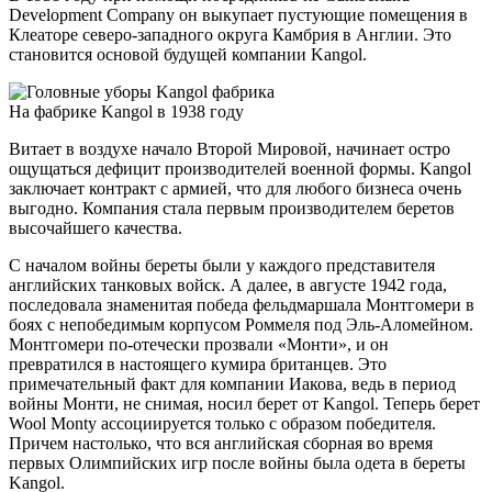
Development Company он выкупает пустующие помещения в
Клеаторе северо-западного округа Камбрия в Англии. Это
становится основой будущей компании Kangol.
На фабрике Kangol в 1938 году
Витает в воздухе начало Второй Мировой, начинает остро
ощущаться дефицит производителей военной формы. Kangol
заключает контракт с армией, что для любого бизнеса очень
выгодно. Компания стала первым производителем беретов
высочайшего качества.
С началом войны береты были у каждого представителя
английских танковых войск. А далее, в августе 1942 года,
последовала знаменитая победа фельдмаршала Монтгомери в
боях с непобедимым корпусом Роммеля под Эль-Аломейном.
Монтгомери по-отечески прозвали «Монти», и он
превратился в настоящего кумира британцев. Это
примечательный факт для компании Иакова, ведь в период
войны Монти, не снимая, носил берет от Kangol. Теперь берет
Wool Monty ассоциируется только с образом победителя.
Причем настолько, что вся английская сборная во время
первых Олимпийских игр после войны была одета в береты
Kangol.