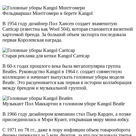
Фельдмаршал Монтгомери в берете Kangol
В 1954 году дизайнер Пол Хансен создает знаменитую
Carricap (известна как Wool 504), которая становится визитной
карточкой бренда. За большой объем экспорта последовала
первая Королевская награда.
Старая реклама для кепки Kangol Carricap
В 60-х годах прошлого века была мегапопулярна группа
Beatles. Руководство Kangol в 1964 г. создает совместную
коллекцию и начинает выпускать головные уборы модели
Beatle. Это расценивается как первая в истории коллаборация
между брендом и музыкальной группой.
Музыкант Пол Маккартни в головном уборе Kangol Beatle
В 1966 году дизайнером компании стал Пьер Карден, а позже
присоединилась и Мэри Куант, открывшая миру мини-юбку.
С 1971 по 78 гг., даже в пору инфляции объем товарооборота
фирмы перевалил за 5 млн. фунтов, за что последовала третья